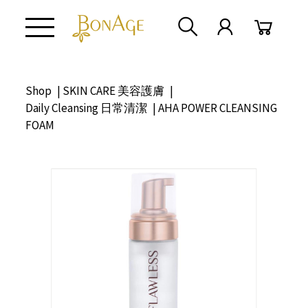
Shop
|
SKIN CARE 美容護膚
|
Daily Cleansing 日常清潔
| AHA POWER CLEANSING
FOAM