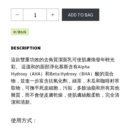
ADD TO BAG
In Stock
DESCRIPTION
這款雙重功效的去角質潔面乳可使肌膚煥發年輕光
彩。 這溫和的面部淨化慕斯含有Alpha
Hydroxy（AHA）和Beta Hydroxy（BHA）酸的混合
物，並進一步富含抗氧化劑，綠茶，木瓜和咖啡籽萃
取物，可撫平死皮細胞，污垢，多餘油脂和所有其他
雜質，而不會使皮膚乾燥，使肌膚絲般柔軟，完全清
潔和清新。
使用方式：