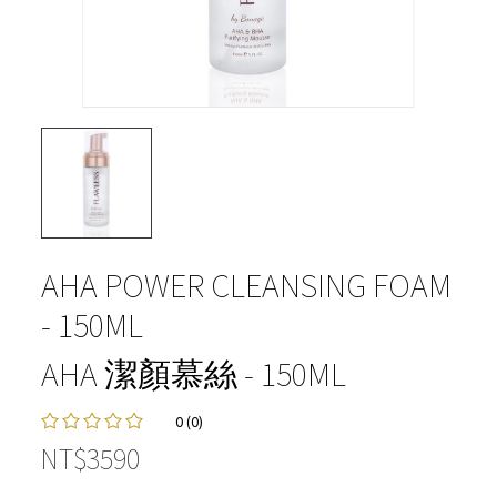
AHA POWER CLEANSING FOAM
- 150ML
AHA 潔顏慕絲 - 150ML
0 (0)
NT$3590